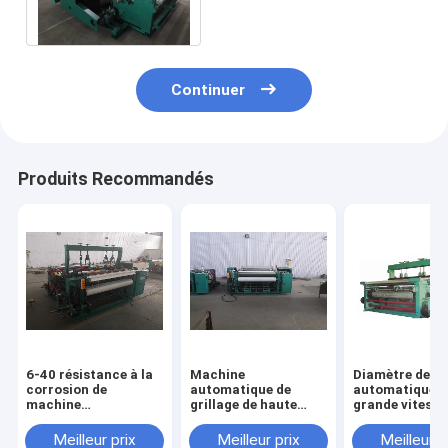
tissage industrielle
garantie de 1 an
Continuer
Produits Recommandés
6-40 résistance à la
Machine
Diamètre de fil
corrosion de
automatique de
automatique à
machine
grillage de haute
grande vitesse 
automatique
performance pour 4-
machine 0.02
résistante de grillage
-Longue durée de vie
1mm de grilla
Meilleur prix
Meilleur prix
Meilleur p